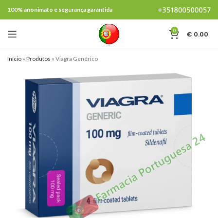
100% anonimato e segurança garantida
0
€
0.00
Início
»
Produtos
»
Viagra Genérico