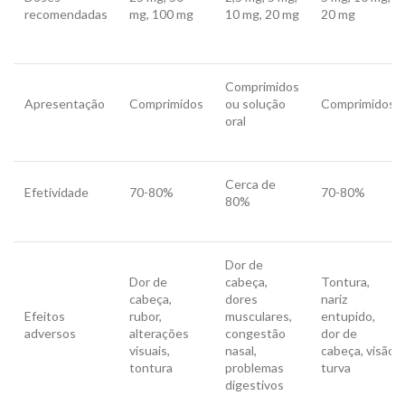
recomendadas
mg, 100 mg
10 mg, 20 mg
20 mg
Comprimidos
Apresentação
Comprimidos
ou solução
Comprimidos
oral
Cerca de
Efetividade
70-80%
70-80%
80%
Dor de
Dor de
cabeça,
Tontura,
cabeça,
dores
nariz
Efeitos
rubor,
musculares,
entupido,
adversos
alterações
congestão
dor de
visuais,
nasal,
cabeça, visão
tontura
problemas
turva
digestivos