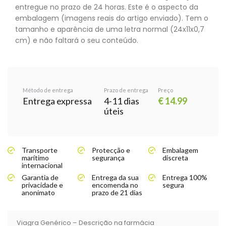
entregue no prazo de 24 horas. Este é o aspecto da
embalagem (imagens reais do artigo enviado). Tem o
tamanho e aparência de uma letra normal (24x11x0,7
cm) e não faltará o seu conteúdo.
Método de entrega
Prazo de entrega
Preço
Entrega expressa
4-11 dias
€ 14.99
úteis
Transporte
Protecção e
Embalagem
marítimo
segurança
discreta
internacional
Garantia de
Entrega da sua
Entrega 100%
privacidade e
encomenda no
segura
anonimato
prazo de 21 dias
Viagra Genérico – Descrição na farmácia