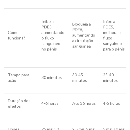
Inibe a
Inibe a
Bloqueia a
PDE5,
PDE5,
PDE5,
Como
aumentando
melhora o
aumentando
funciona?
o fluxo
fluxo
a circulação
sanguíneo
sanguíneo
sanguínea
no pênis
para o pênis
Tempo para
30-45
25-40
30 minutos
ação
minutos
minutos
Duração dos
4-6 horas
Até 36 horas
4-5 horas
efeitos
Doses
25 mg, 50
2,5 mg, 5 mg,
5 mg, 10 mg,