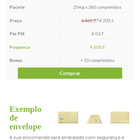
25mg x 360 comprimidos
€ 862.3 /
€
203.5
€ 0.57
€ 658.8
+ 10 comprimidos
Comprar
Exemplo
de
envelope
A sua encomenda será embalada com segurança e