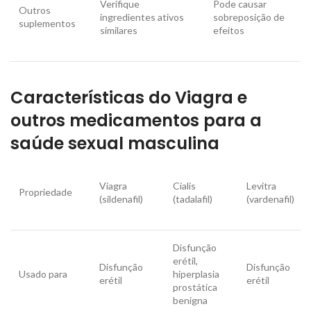
Verifique
Pode causar
Outros
ingredientes ativos
sobreposição de
suplementos
similares
efeitos
Características do Viagra e
outros medicamentos para a
saúde sexual masculina
Viagra
Cialis
Levitra
Propriedade
(sildenafil)
(tadalafil)
(vardenafil)
Disfunção
erétil,
Disfunção
Disfunção
Usado para
hiperplasia
erétil
erétil
prostática
benigna